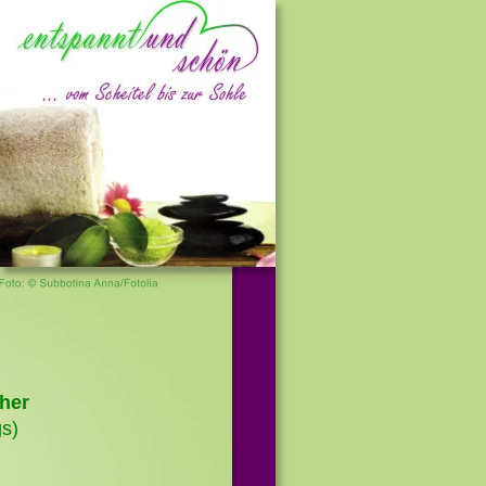
her 
s)