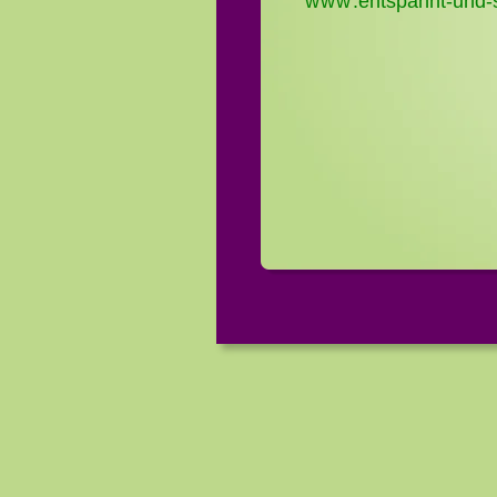
www
.entspannt-und