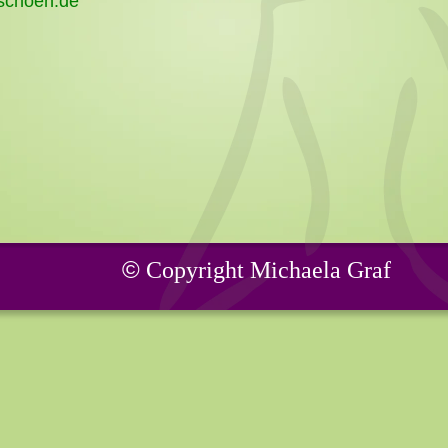
-schoen.de
©
 Copyright Michaela Graf