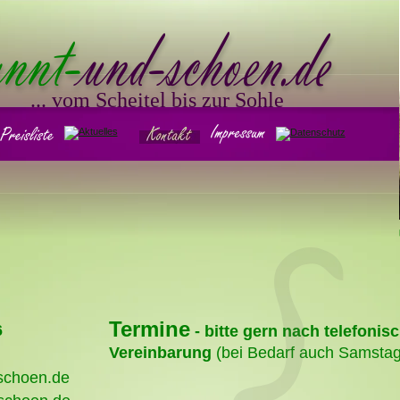
annt-
und-schoen.de
... vom Scheitel bis zur Sohle
Termine
6
 - bitte gern nach telefonisc
Vereinbarung
 (bei Bedarf auch Samstag
schoen.de